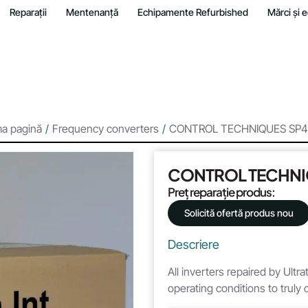
Reparații
Mentenanță
Echipamente Refurbished
Mărci și
ma pagină
/
Frequency converters
/
CONTROL TECHNIQUES SP4
CONTROL TECHNI
Preț reparație produs:
Solicită ofertă produs nou
Descriere
All inverters repaired by Ultr
operating conditions to truly