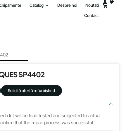
 echipamente
Catalog
Despre noi
Noutăți
Contact
402
QUES SP4402
Solicită ofertă refurbished
atech Int will be load tested and subjected to actual
 confirm that the repair process was successful.